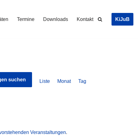
KiJuB
täten
Termine
Downloads
Kontakt
Veranstaltung
gen suchen
Liste
Monat
Tag
Ansichten-
Navigation
vorstehenden Veranstaltungen
.